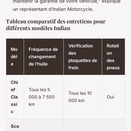
maintenir la garantie de votre véhicule,” explique
un représentant d’Indian Motorcycle.
Tableau comparatif des entretiens pour
différents modèles Indian
Vérification
Rotati
Mo
Fréquence de
des
on
dèl
changement
plaquettes de
des
e
de l’huile
frein
pneus
Chi
ef
Tous les 5
Tous les 10
Cla
000 à 7 500
Oui
000 km
ssi
km
c
Sco