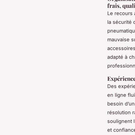
frais, qual
Le recours
la sécurité
pneumatiques
mauvaise su
accessoires
adapté à ch
professionn
Expériences
Des expéri
en ligne flu
besoin d’un
résolution 
soulignent l
et confianc