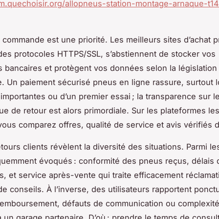
um.quechoisir.org/allopneus-station-montage-arnaque-t1
a commande est une priorité. Les meilleurs sites d’achat
des protocoles HTTPS/SSL, s’abstiennent de stocker vos
s bancaires et protègent vos données selon la législation
 Un paiement sécurisé pneus en ligne rassure, surtout l
importantes ou d’un premier essai ; la transparence sur l
que de retour est alors primordiale. Sur les plateformes le
ous comparez offres, qualité de service et avis vérifiés d
etours clients révèlent la diversité des situations. Parmi le
équemment évoqués : conformité des pneus reçus, délais d
s, et service après-vente qui traite efficacement réclamat
 conseils. À l’inverse, des utilisateurs rapportent ponct
remboursement, défauts de communication ou complexités
 un garage partenaire. D’où : prendre le temps de consul