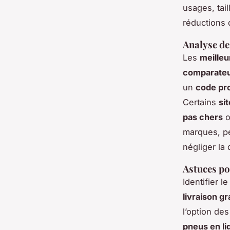
usages, tail
réductions d
Analyse de
Les
meilleu
comparateu
un
code pr
Certains
si
pas chers
o
marques, p
négliger la 
Astuces po
Identifier l
livraison gr
l’option de
pneus en li