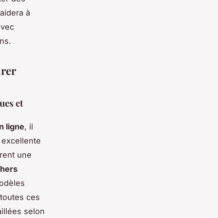
aidera à
avec
ns.
arer
ues et
n ligne
, il
 excellente
rent une
chers
modèles
 toutes ces
illées selon