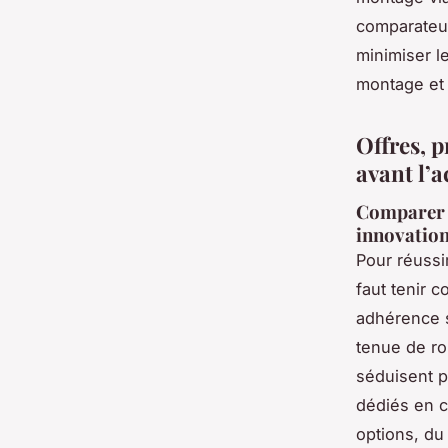
comparateur
minimiser l
montage et 
Offres, 
avant l’a
Comparer l
innovatio
Pour réussir
faut tenir 
adhérence s
tenue de ro
séduisent p
dédiés en c
options, du