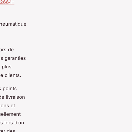
42664-
 pneumatique
ors de
es garanties
s plus
e clients.
s points
e livraison
ions et
uellement
 lors d’un
ter des