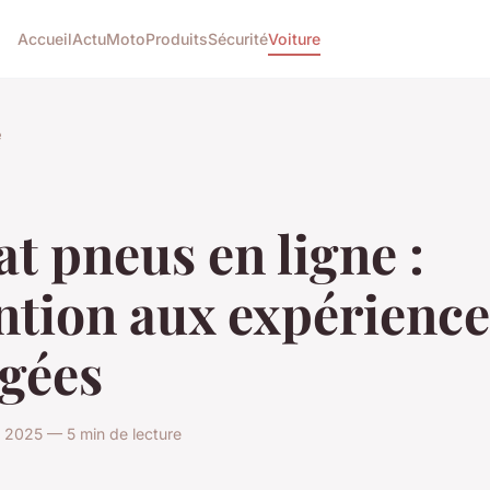
Accueil
Actu
Moto
Produits
Sécurité
Voiture
e
t pneus en ligne :
ntion aux expérience
igées
n 2025 — 5 min de lecture