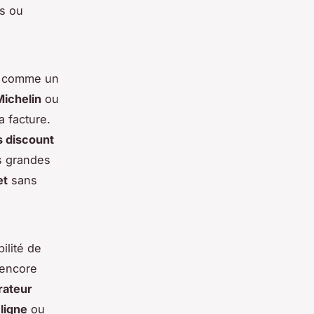
es ou
s comme un
ichelin
ou
a facture.
 discount
es grandes
et
sans
ilité de
encore
ateur
ligne
ou