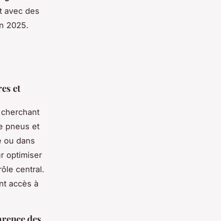
ut avec des
on 2025.
res et
 cherchant
e pneus et
e ou dans
r optimiser
ôle central.
nt accès à
arence des