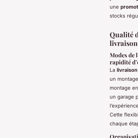
une
promot
stocks régu
Qualité d
livraiso
Modes de li
rapidité d
La
livraiso
un montage
montage en 
un garage p
l’expérienc
Cette flexi
chaque étape
Organisati