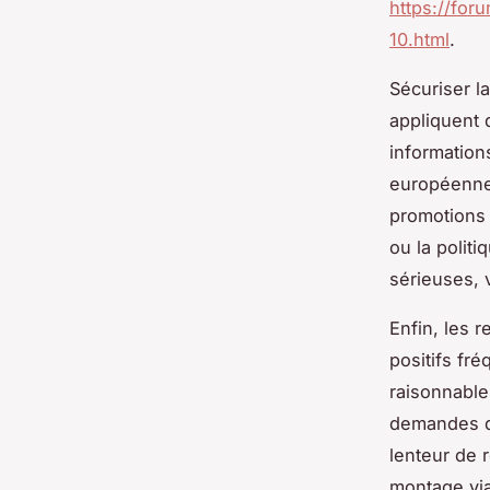
https://for
10.html
.
Sécuriser l
appliquent 
information
européenne.
promotions 
ou la politi
sérieuses, v
Enfin, les r
positifs fr
raisonnable
demandes de
lenteur de 
montage via