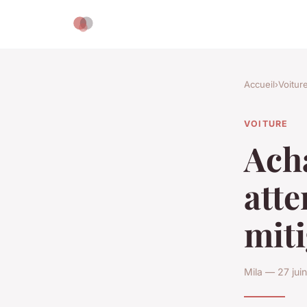
Accueil
›
Voitur
VOITURE
Acha
atte
mit
Mila — 27 jui