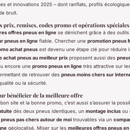
les et innovations 2025 – dont ranflats, profils écologiqu
e bruit.
s prix, remises, codes promo et opérations spéciales
res offres pneus en ligne
se dénichent grâce à des outil
r pneus en ligne
fiable. Chercher une
promotion pneus M
omo achat pneus
est devenu une étape clé pour réduire l
te achat pneus au meilleur prix
proposent aussi des
pneus
u encore une
promo pneus en ligne
très attractive sur l
ermettant de retrouver des
pneus moins chers sur intern
qualité ou la sécurité.
ur bénéficier de la meilleure offre
e bon site et la bonne promo, c’est aussi s’assurer la possib
atuite
dès deux pneus identiques, un
montage inclus
ou 
s
pneus pas chers autour de moi
trouvables via un
compar
gne
géolocalisé. Miser sur les
meilleures offres pneus en 