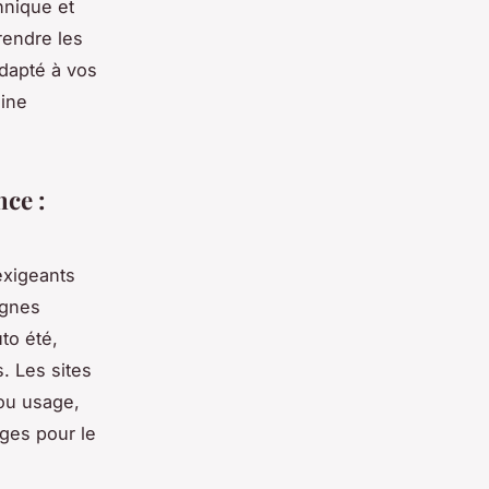
hnique et
rendre les
adapté à vos
eine
nce :
exigeants
ignes
uto été,
. Les sites
 ou usage,
ges pour le