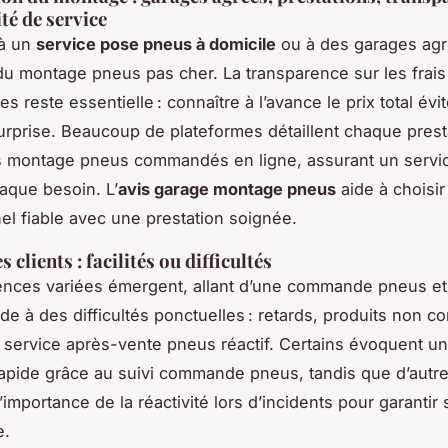
ité de service
 à un
service pose pneus à domicile
ou à des garages agr
 du montage pneus pas cher. La transparence sur les frai
 reste essentielle : connaître à l’avance le prix total évi
rprise. Beaucoup de plateformes détaillent chaque presta
 montage pneus commandés en ligne, assurant un service
aque besoin. L’
avis garage montage pneus
aide à choisir
el fiable avec une prestation soignée.
 clients : facilités ou difficultés
ences variées émergent, allant d’une commande pneus e
ide à des difficultés ponctuelles : retards, produits non c
 service après-vente pneus réactif. Certains évoquent u
rapide grâce au suivi commande pneus, tandis que d’autr
’importance de la réactivité lors d’incidents pour garantir 
e.