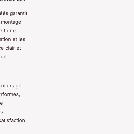
éés garantit
s montage
te toute
tion et les
 clair et
 un
t montage
onformes,
ne
es
satisfaction